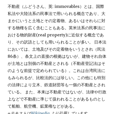
不動産（ふどうさん、英: immovables）とは、国際
私法や大陸法系の民事法で用いられる概念であり、大
まかにいうと土地とその定着物、あるいはそれらに対
する物権を広く含むこともある。英米法系の民事法に
おける物的財産(real property)に近似する概念であ
り、その訳語としても用いられることが多い。 日本法
においては、土地及びその定着物をいうとされ（民法
86条）、条文上の直接の根拠はないが、建物それ自体
が土地とは別個の不動産とされる（不動産登記法はそ
のような前提で定められている）。これは台湾民法に
もみられるが、比較法的には珍しい。この他にも特別
の法律により立木、鉄道財団等も一個の不動産とされ
ている。 また、本来は不動産ではないが、法律や行政
上などで不動産に準じて扱われることがあるものとし
て船舶、航空機、鉱業権などがある。
※テキストは
Wikipedia
より引用しています。