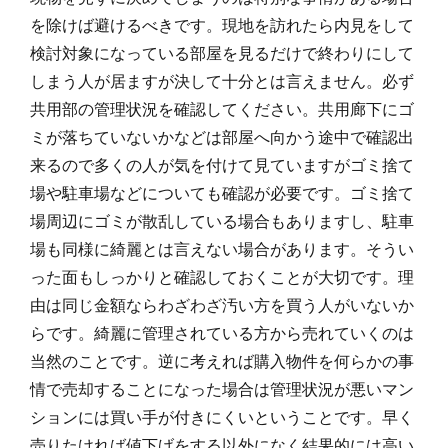
を除けば避けるべきです。現地を訪れたら内見をして
検討対象になっている部屋を見るだけで終わりにして
しまう人が居ますが決して十分とは言えません。必ず
共用部の管理状況を確認してください。共用廊下にゴ
ミが落ちていないかなどは部屋へ向かう途中で確認出
来るので多くの人が気を付けて見ていますがゴミ捨て
場や駐車場などについても確認が必要です。ゴミ捨て
場周辺にゴミが散乱している場合もありますし、駐車
場も同様に綺麗とは言えない場合があります。そうい
った面もしっかりと確認しておくことが大切です。理
由は同じ金額ならわざわざ汚い方を買う人がいないか
らです。綺麗に管理されている方から売れていくのは
当然のことです。逆に考えれば購入物件を何らかの事
情で売却することになった場合は管理状況が悪いマン
ションには買い手が付きにくいということです。早く
売りたければ値下げをする以外になく結果的には高い